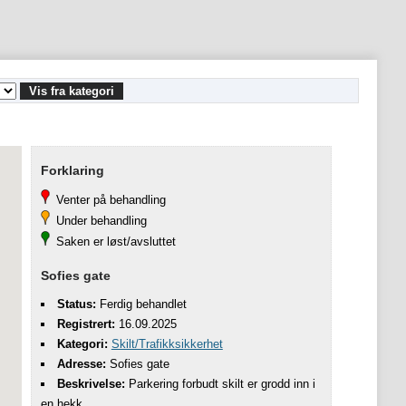
Vis fra kategori
Forklaring
Venter på behandling
Under behandling
Saken er løst/avsluttet
Sofies gate
Status:
Ferdig behandlet
Registrert:
16.09.2025
Kategori:
Skilt/Trafikksikkerhet
Adresse:
Sofies gate
Beskrivelse:
Parkering forbudt skilt er grodd inn i
en hekk.