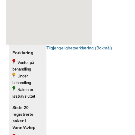
Tilgjengelighetserklæring (Bokmål)
Forklaring
Venter på
behandling
Under
behandling
Saken er
løst/avsluttet
Siste 20
registrerte
saker i
Vann/Avløp