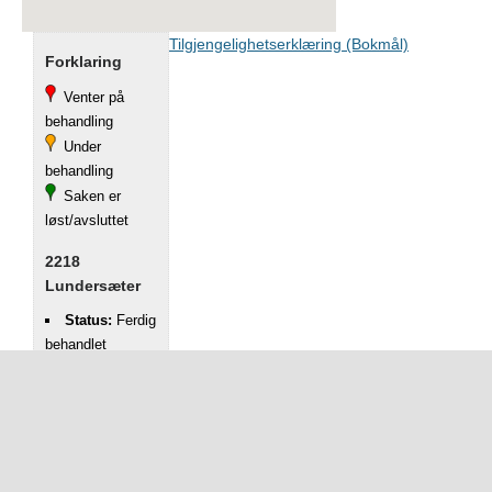
Tilgjengelighetserklæring (Bokmål)
Forklaring
Venter på
behandling
Under
behandling
Saken er
løst/avsluttet
2218
Lundersæter
Status:
Ferdig
behandlet
Registrert:
28.02.2023
Kategori:
Gatelys
Adresse:
2218