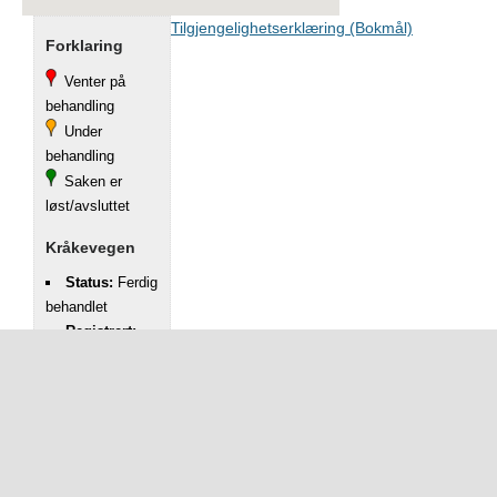
Tilgjengelighetserklæring (Bokmål)
Forklaring
Venter på
behandling
Under
behandling
Saken er
løst/avsluttet
Kråkevegen
Status:
Ferdig
behandlet
Registrert:
12.10.2021
Kategori:
Gatelys
Adresse:
Kråkevegen
Beskrivelse: