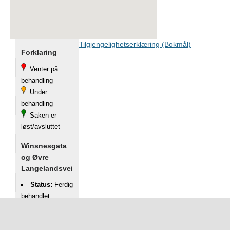
Tilgjengelighetserklæring (Bokmål)
Forklaring
Venter på
behandling
Under
behandling
Saken er
løst/avsluttet
Winsnesgata
og Øvre
Langelandsvei
Status:
Ferdig
behandlet
Registrert:
05.08.2021
Kategori: