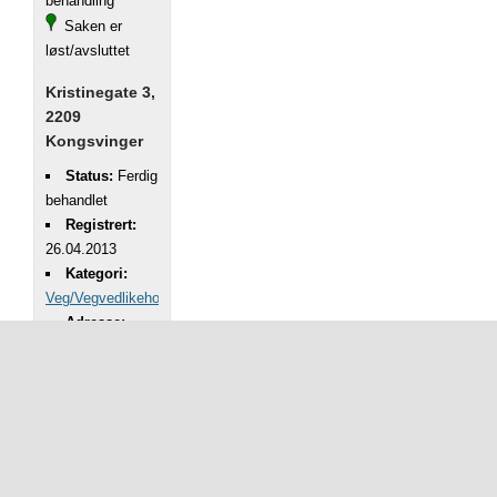
behandling
Saken er
løst/avsluttet
Kristinegate 3,
2209
Kongsvinger
Status:
Ferdig
behandlet
Registrert:
26.04.2013
Kategori:
Veg/Vegvedlikehold
Adresse:
Kristinegate 3,
2209
Kongsvinger
Beskrivelse:
Kristinesgate er
full av
kjempestore hull i