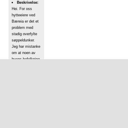
Beskrivelse:
Hei. For oss
hytteeiere ved
Bæreia er det et
problem med
stadig overfylte
søppeldunker.
Jeg har mistanke
om at noen av
byens befolkning
bruker dette som
avfallsplass i
tillegg til bobiler
og gjester på
badeplassen.
Noen ganger må
vi ta med oss
søppel hjem. i
går så det ikke ut
med overfylte