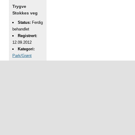
Trygve
Stokkes veg
Status:
Ferdig
behandlet
Registrert:
12.09.2012
Kategori:
Park/Grønt
Adresse:
Trygve Stokkes
veg
Beskrivelse:
Kjempespringfrø
langs fortauet.
Greit å få ryddet
før skolestart, da
det sikkert er
popolære rosa
blomster å