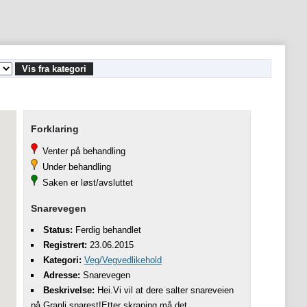
Vis fra kategori
Forklaring
Venter på behandling
Under behandling
Saken er løst/avsluttet
Snarevegen
Status:
Ferdig behandlet
Registrert:
23.06.2015
Kategori:
Veg/Vegvedlikehold
Adresse:
Snarevegen
Beskrivelse:
Hei.Vi vil at dere salter snareveien
på Granli snarest!Etter skraping må det