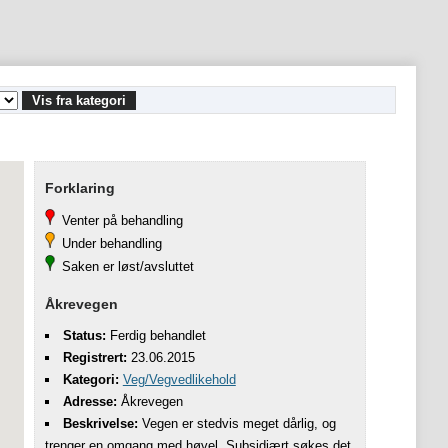
Vis fra kategori
Forklaring
Venter på behandling
Under behandling
Saken er løst/avsluttet
Åkrevegen
Status:
Ferdig behandlet
Registrert:
23.06.2015
Kategori:
Veg/Vegvedlikehold
Adresse:
Åkrevegen
Beskrivelse:
Vegen er stedvis meget dårlig, og
trenger en omgang med høvel. Subsidiært søkes det