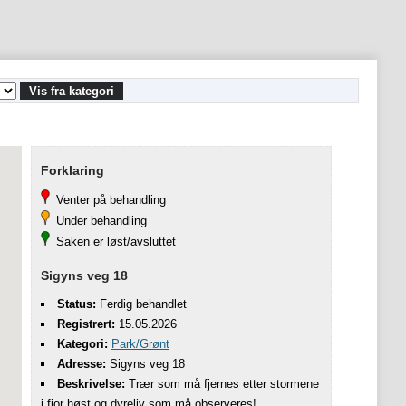
Vis fra kategori
Forklaring
Venter på behandling
Under behandling
Saken er løst/avsluttet
Sigyns veg 18
Status:
Ferdig behandlet
Registrert:
15.05.2026
Kategori:
Park/Grønt
Adresse:
Sigyns veg 18
Beskrivelse:
Trær som må fjernes etter stormene
i fjor høst og dyreliv som må observeres!